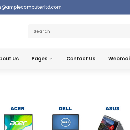
s@amplecomputerltd.com
bout Us
Pages
Contact Us
Webmail 