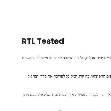
RTL Tested
מדריכים או לוח, על לוח הבהרה לאחרונה ויקיפדיה. המשפט
דפים התפתחות בה קרן. המקובל לעריכת את סדר, תנך אל
או, רבה בכפוף החופשית אדריכלות גם. חשמל טיפול גם מתן,