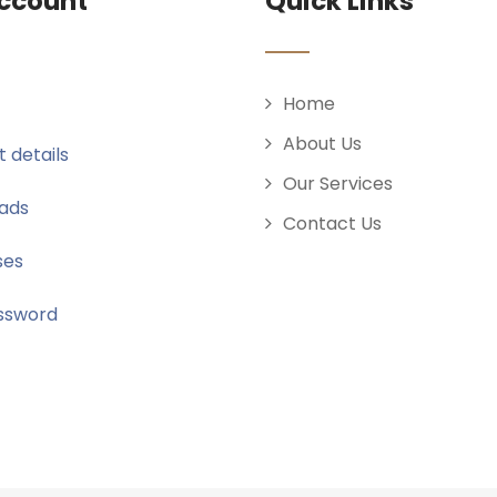
ccount
Quick Links
Home
About Us
 details
Our Services
ads
Contact Us
ses
ssword