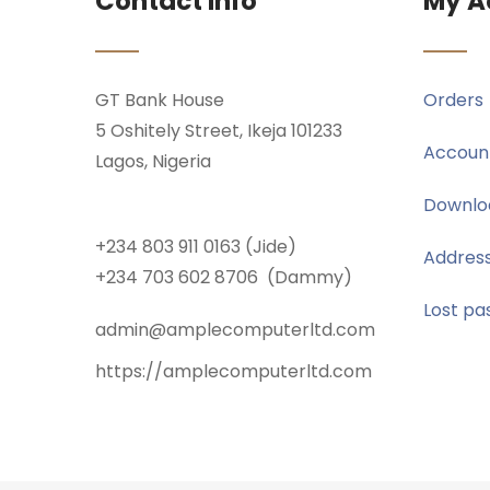
Contact Info
My A
GT Bank House
Orders
5 Oshitely Street, Ikeja 101233
Account
Lagos, Nigeria
Downlo
+234 803 911 0163 (Jide)
Addres
+234 703 602 8706 (Dammy)
Lost pa
admin@amplecomputerltd.com
https://amplecomputerltd.com